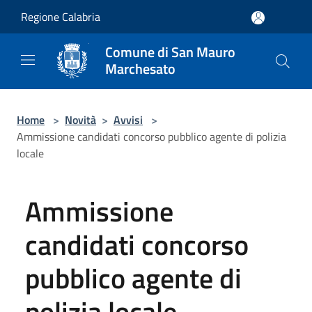
Salta al contenuto principale
Regione Calabria
Comune di San Mauro
Marchesato
Home
>
Novità
>
Avvisi
>
Ammissione candidati concorso pubblico agente di polizia
locale
Ammissione
candidati concorso
pubblico agente di
polizia locale