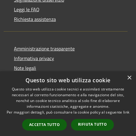
Leggi le FAQ
Richiesta assistenza
Amministrazione trasparente
Informativa privacy
Note legali
×
Dichiarazione di accessibilità
Questo sito web utilizza cookie
Questo sito web utilizza cookie tecnici e assimilati strettamente
necessari al corretto funzionamento e alla navigazione del sito,
nonché un cookie tecnico analitico al solo fine di elaborare
informazioni statistiche, aggregate e anonime.
RSS
Copyright © 2026 • Comune di
Per maggiori dettagli, può consultare la cookie policy al seguente
link
Accessibilità
San Mauro Marchesato •
Privacy
Municipium
Powered by
•
RIFIUTA TUTTO
ACCETTA TUTTO
Cookie
Accesso redazione