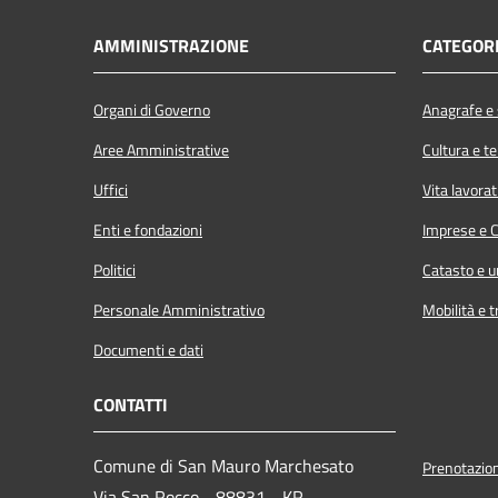
AMMINISTRAZIONE
CATEGORI
Organi di Governo
Anagrafe e s
Aree Amministrative
Cultura e t
Uffici
Vita lavorat
Enti e fondazioni
Imprese e 
Politici
Catasto e u
Personale Amministrativo
Mobilità e t
Documenti e dati
CONTATTI
Comune di San Mauro Marchesato
Prenotazio
Via San Rocco - 88831 - KR