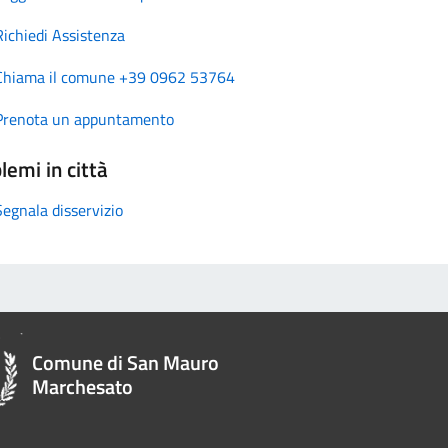
Richiedi Assistenza
Chiama il comune +39 0962 53764
Prenota un appuntamento
lemi in città
Segnala disservizio
Comune di San Mauro
Marchesato