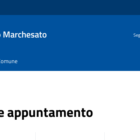
o Marchesato
Seg
l Comune
ne appuntamento