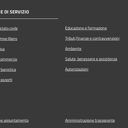
E DI SERVIZIO
Educazione e formazione
tato civile
Tributi,finanze e contravvenzioni
empo libero
Ambiente
iva
Salute, benessere e assistenza
Commercio
Autorizzazioni
rbanistica
rasporti
ne appuntamento
Amministrazione trasparente