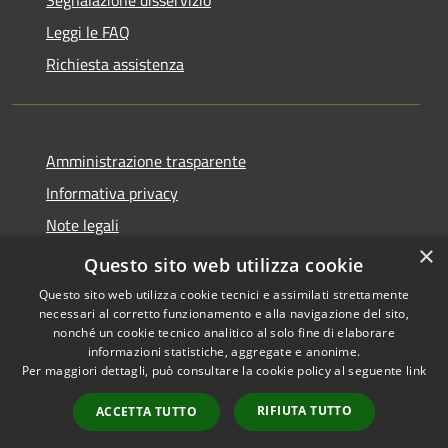
Leggi le FAQ
Richiesta assistenza
Amministrazione trasparente
Informativa privacy
Note legali
×
Dichiarazione di accessibilità
Questo sito web utilizza cookie
Questo sito web utilizza cookie tecnici e assimilati strettamente
necessari al corretto funzionamento e alla navigazione del sito,
nonché un cookie tecnico analitico al solo fine di elaborare
informazioni statistiche, aggregate e anonime.
RSS
Copyright © 2026 • Comune di
Per maggiori dettagli, può consultare la cookie policy al seguente
link
Accessibilità
San Mauro Marchesato •
Privacy
Municipium
Powered by
•
RIFIUTA TUTTO
ACCETTA TUTTO
Cookie
Accesso redazione