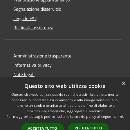
Segnalazione disservizio
Leggi le FAQ
Richiesta assistenza
Amministrazione trasparente
Informativa privacy
Note legali
×
Dichiarazione di accessibilità
Questo sito web utilizza cookie
Questo sito web utilizza cookie tecnici e assimilati strettamente
necessari al corretto funzionamento e alla navigazione del sito,
nonché un cookie tecnico analitico al solo fine di elaborare
informazioni statistiche, aggregate e anonime.
RSS
Copyright © 2026 • Comune di
Per maggiori dettagli, può consultare la cookie policy al seguente
link
Accessibilità
San Mauro Marchesato •
Privacy
Municipium
Powered by
•
RIFIUTA TUTTO
ACCETTA TUTTO