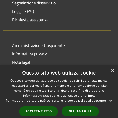
Segnalazione disservizio
Leggi le FAQ
Richiesta assistenza
Amministrazione trasparente
Informativa privacy
Note legali
×
Dichiarazione di accessibilità
Questo sito web utilizza cookie
Questo sito web utilizza cookie tecnici e assimilati strettamente
necessari al corretto funzionamento e alla navigazione del sito,
nonché un cookie tecnico analitico al solo fine di elaborare
informazioni statistiche, aggregate e anonime.
RSS
Copyright © 2026 • Comune di
Per maggiori dettagli, può consultare la cookie policy al seguente
link
Accessibilità
San Mauro Marchesato •
Privacy
Municipium
Powered by
•
RIFIUTA TUTTO
ACCETTA TUTTO
Cookie
Accesso redazione