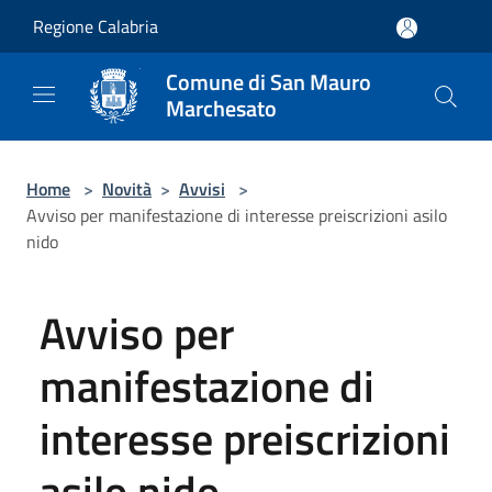
Salta al contenuto principale
Regione Calabria
Comune di San Mauro
Marchesato
Home
>
Novità
>
Avvisi
>
Avviso per manifestazione di interesse preiscrizioni asilo
nido
Avviso per
manifestazione di
interesse preiscrizioni
asilo nido