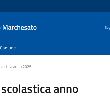
o Marchesato
Seg
il Comune
colastica anno 2025
 scolastica anno