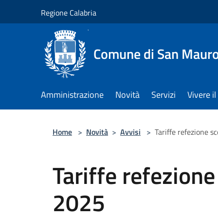
Salta al contenuto principale
Regione Calabria
Comune di San Maur
Amministrazione
Novità
Servizi
Vivere 
Home
>
Novità
>
Avvisi
>
Tariffe refezione s
Tariffe refezione
2025