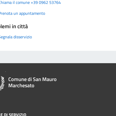
Chiama il comune +39 0962 53764
Prenota un appuntamento
lemi in città
Segnala disservizio
Comune di San Mauro
Marchesato
E DI SERVIZIO