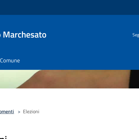
o Marchesato
Seg
il Comune
omenti
>
Elezioni