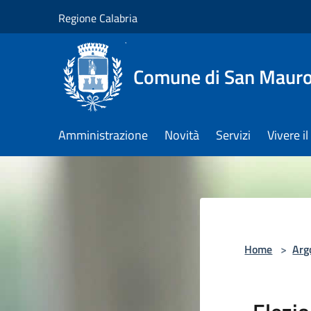
Salta al contenuto principale
Regione Calabria
Comune di San Maur
Amministrazione
Novità
Servizi
Vivere 
Home
>
Arg