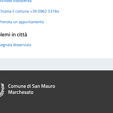
Richiedi Assistenza
Chiama il comune +39 0962 53764
Prenota un appuntamento
lemi in città
Segnala disservizio
Comune di San Mauro
Marchesato