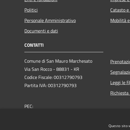
Politici
Catasto e
Personale Amministrativo
Mobilità e
Documenti e dati
CONTATTI
Comune di San Mauro Marchesato
Prenotaz
Via San Rocco - 88831 - KR
Segnalazi
Codice Fiscale: 00312790793
Leggi le 
Partita IVA: 00312790793
Richiesta
PEC:
comunesanmauromarchesato@asmepec.it
Centralino Unico: +39 0962 53764
Questo sito 