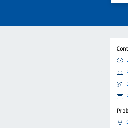
Cont
Prob