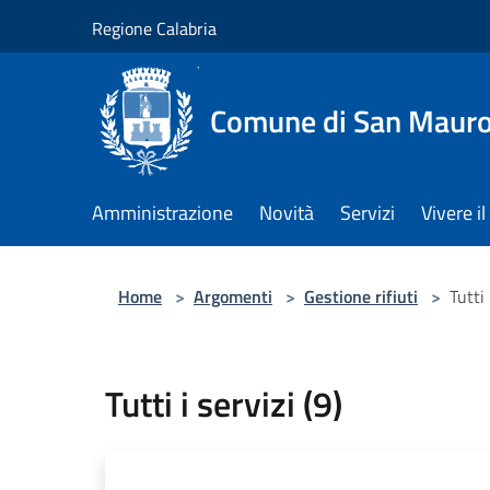
Salta al contenuto principale
Regione Calabria
Comune di San Maur
Amministrazione
Novità
Servizi
Vivere 
Home
>
Argomenti
>
Gestione rifiuti
>
Tutti 
Tutti i servizi (9)