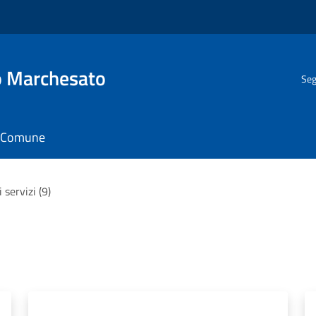
o Marchesato
Seg
il Comune
i servizi (9)