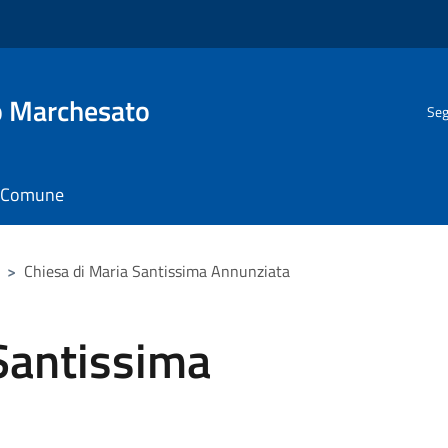
o Marchesato
Seg
il Comune
>
Chiesa di Maria Santissima Annunziata
Santissima