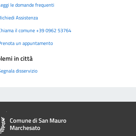
Leggi le domande frequenti
Richiedi Assistenza
Chiama il comune +39 0962 53764
Prenota un appuntamento
lemi in città
Segnala disservizio
Comune di San Mauro
Marchesato