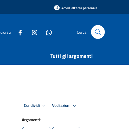
Accedi all'area personale
uici su
Cerca
Tutti gli argomenti
Condividi
Vedi azioni
Argomenti: