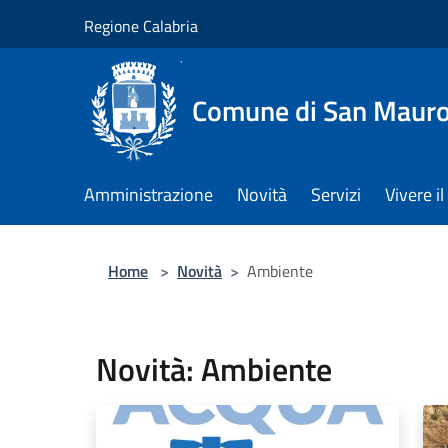
Salta al contenuto principale
Regione Calabria
Comune di San Maur
Amministrazione
Novità
Servizi
Vivere 
Home
>
Novità
>
Ambiente
Novità: Ambiente