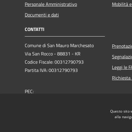
Personale Amministrativo
Mobilità e
Documenti e dati
CONTATTI
Comune di San Mauro Marchesato
Prenotaz
Via San Rocco - 88831 - KR
Segnalazi
Codice Fiscale: 00312790793
Leggi le 
Partita IVA: 00312790793
Richiesta
PEC:
comunesanmauromarchesato@asmepec.it
Centralino Unico: +39 0962 53764
Questo sito 
alla navig