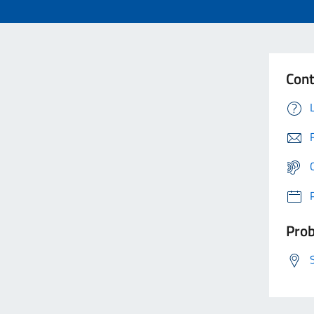
Cont
Prob