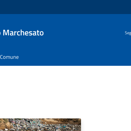
o Marchesato
Seg
il Comune