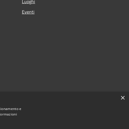
Luoghi
Eventi
×
nzionamento e
nformazioni