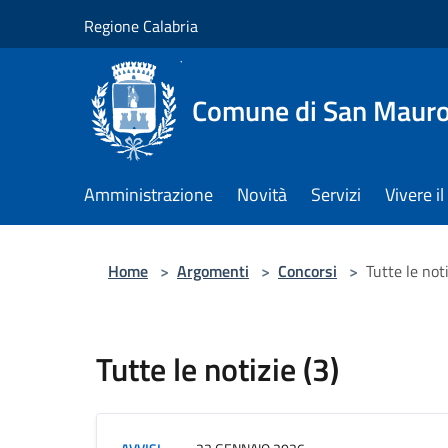
Salta al contenuto principale
Regione Calabria
Comune di San Maur
Amministrazione
Novità
Servizi
Vivere 
Home
>
Argomenti
>
Concorsi
>
Tutte le noti
Tutte le notizie (3)