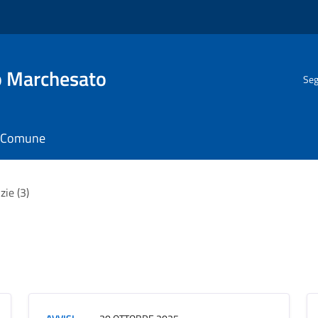
o Marchesato
Seg
il Comune
zie (3)