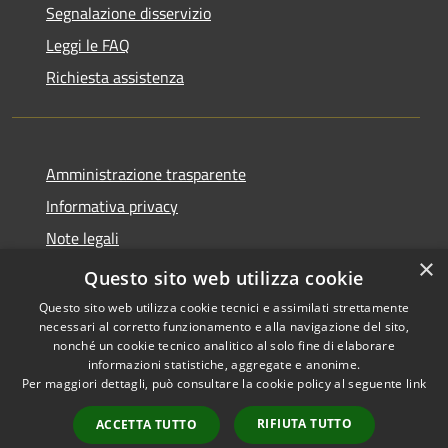
Segnalazione disservizio
Leggi le FAQ
Richiesta assistenza
Amministrazione trasparente
Informativa privacy
Note legali
×
Dichiarazione di accessibilità
Questo sito web utilizza cookie
Questo sito web utilizza cookie tecnici e assimilati strettamente
necessari al corretto funzionamento e alla navigazione del sito,
nonché un cookie tecnico analitico al solo fine di elaborare
informazioni statistiche, aggregate e anonime.
RSS
Copyright © 2026 • Comune di
Per maggiori dettagli, può consultare la cookie policy al seguente
link
Accessibilità
San Mauro Marchesato •
Privacy
Municipium
Powered by
•
RIFIUTA TUTTO
ACCETTA TUTTO
Cookie
Accesso redazione