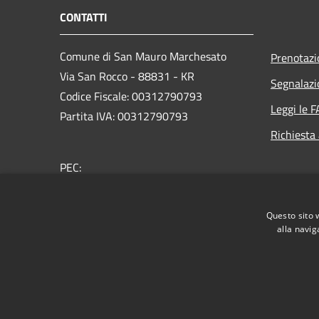
CONTATTI
Comune di San Mauro Marchesato
Prenotaz
Via San Rocco - 88831 - KR
Segnalazi
Codice Fiscale: 00312790793
Leggi le 
Partita IVA: 00312790793
Richiesta
PEC:
comunesanmauromarchesato@asmepec.it
Centralino Unico: +39 0962 53764
Questo sito 
alla navig
RSS
Accessibilità
Privacy
Cookie
Mappa de