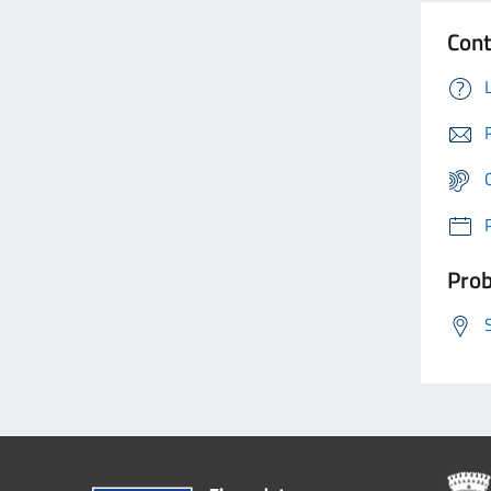
Cont
Prob