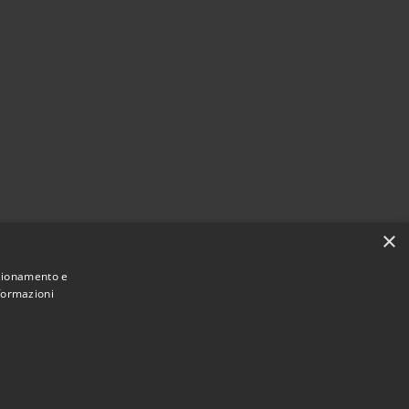
×
nzionamento e
nformazioni
Municipium
une di San Mauro Marchesato • Powered by
•
Accesso redazione