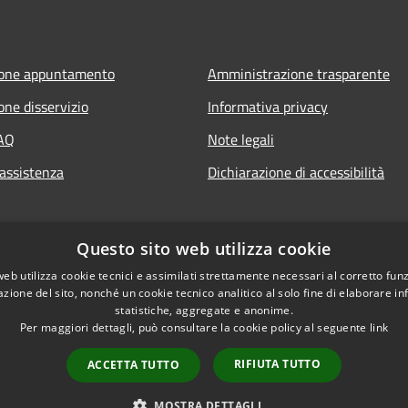
ione appuntamento
Amministrazione trasparente
one disservizio
Informativa privacy
FAQ
Note legali
 assistenza
Dichiarazione di accessibilità
Questo sito web utilizza cookie
web utilizza cookie tecnici e assimilati strettamente necessari al corretto fu
azione del sito, nonché un cookie tecnico analitico al solo fine di elaborare i
statistiche, aggregate e anonime.
Per maggiori dettagli, può consultare la cookie policy al seguente
link
RIFIUTA TUTTO
ACCETTA TUTTO
l sito
Copyright © 2026 • Com
MOSTRA DETTAGLI