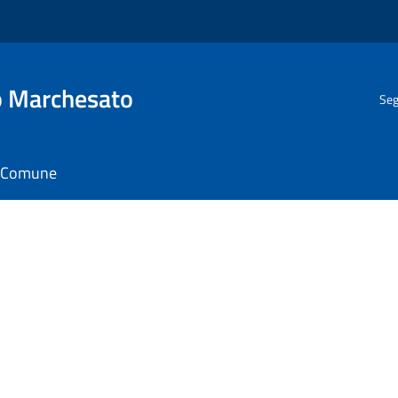
o Marchesato
Seg
il Comune