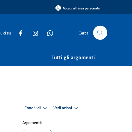
Accedi all'area personale
uici su
Cerca
Tutti gli argomenti
Condividi
Vedi azioni
Argomenti: