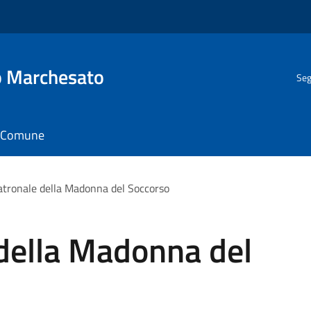
o Marchesato
Seg
il Comune
atronale della Madonna del Soccorso
 della Madonna del