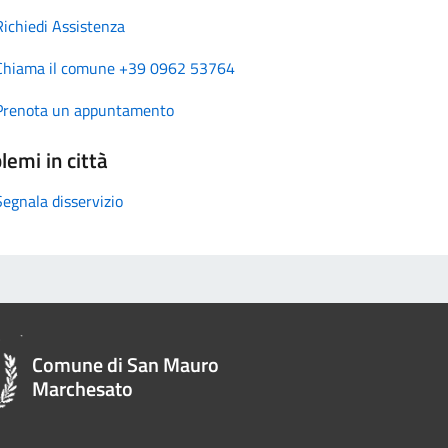
Richiedi Assistenza
Chiama il comune +39 0962 53764
Prenota un appuntamento
lemi in città
Segnala disservizio
Comune di San Mauro
Marchesato