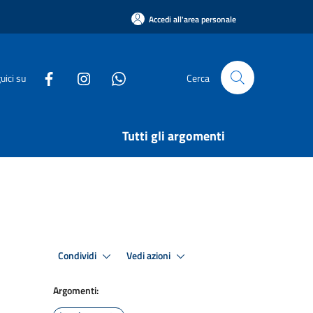
Accedi all'area personale
uici su
Cerca
Tutti gli argomenti
Condividi
Vedi azioni
Argomenti: