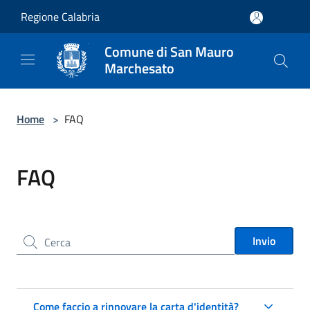
Salta al contenuto principale
Regione Calabria
Comune di San Mauro
Marchesato
Home
>
FAQ
FAQ
Cerca nel sito
Invio
Come faccio a rinnovare la carta d'identità?