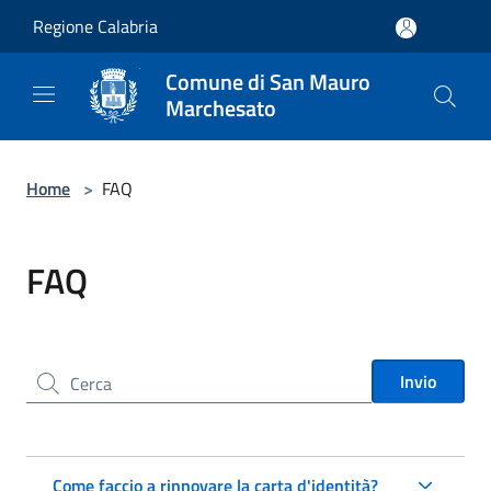
Salta al contenuto principale
Regione Calabria
Comune di San Mauro
Marchesato
Home
>
FAQ
FAQ
Cerca nel sito
Invio
Come faccio a rinnovare la carta d'identità?