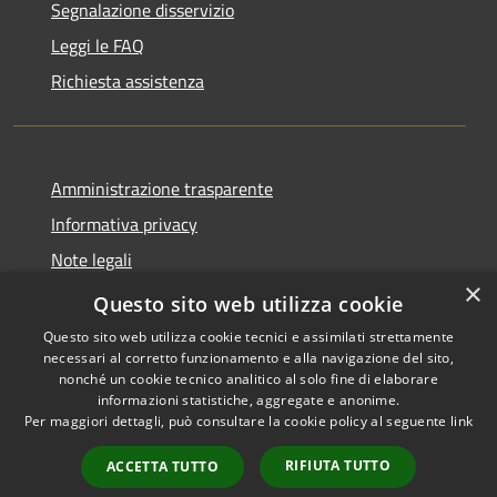
Segnalazione disservizio
Leggi le FAQ
Richiesta assistenza
Amministrazione trasparente
Informativa privacy
Note legali
×
Dichiarazione di accessibilità
Questo sito web utilizza cookie
Questo sito web utilizza cookie tecnici e assimilati strettamente
necessari al corretto funzionamento e alla navigazione del sito,
nonché un cookie tecnico analitico al solo fine di elaborare
informazioni statistiche, aggregate e anonime.
RSS
Copyright © 2026 • Comune di
Per maggiori dettagli, può consultare la cookie policy al seguente
link
Accessibilità
San Mauro Marchesato •
Privacy
Municipium
Powered by
•
RIFIUTA TUTTO
ACCETTA TUTTO
Cookie
Accesso redazione