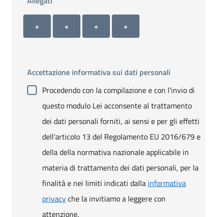
Allegati
Allegato 1
Allegato 2
Allegato 3
Allegato 4
+ Carica allegato 1
+ Carica allegato 2
+ Carica allegato 3
+ Carica allegato 4
+
+
+
+
Accettazione informativa sui dati personali
Procedendo con la compilazione e con l'invio di
questo modulo Lei acconsente al trattamento
dei dati personali forniti, ai sensi e per gli effetti
dell'articolo 13 del Regolamento EU 2016/679 e
della della normativa nazionale applicabile in
materia di trattamento dei dati personali, per la
finalità e nei limiti indicati dalla
informativa
privacy
che la invitiamo a leggere con
attenzione.