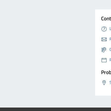
Cont
Prob