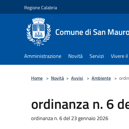
Salta al contenuto principale
Regione Calabria
Comune di San Maur
Amministrazione
Novità
Servizi
Vivere 
Home
>
Novità
>
Avvisi
>
Ambiente
>
ordi
ordinanza n. 6 d
ordinanza n. 6 del 23 gennaio 2026