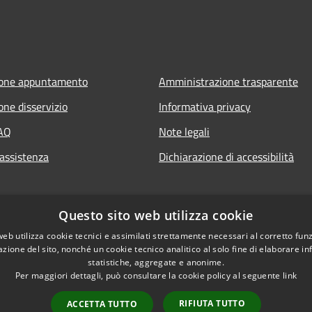
ione appuntamento
Amministrazione trasparente
one disservizio
Informativa privacy
FAQ
Note legali
 assistenza
Dichiarazione di accessibilità
Questo sito web utilizza cookie
web utilizza cookie tecnici e assimilati strettamente necessari al corretto fu
azione del sito, nonché un cookie tecnico analitico al solo fine di elaborare i
statistiche, aggregate e anonime.
Per maggiori dettagli, può consultare la cookie policy al seguente
link
RIFIUTA TUTTO
ACCETTA TUTTO
l sito
Copyright © 2026 • Com