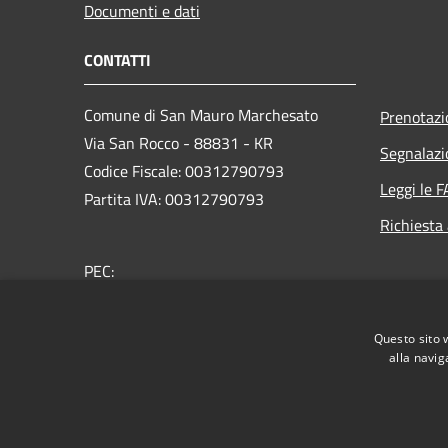
Documenti e dati
CONTATTI
Comune di San Mauro Marchesato
Prenotaz
Via San Rocco - 88831 - KR
Segnalazi
Codice Fiscale: 00312790793
Leggi le 
Partita IVA: 00312790793
Richiesta
PEC:
comunesanmauromarchesato@asmepec.it
Centralino Unico: +39 0962 53764
Questo sito 
alla navig
RSS
Accessibilità
Privacy
Cookie
Mappa de