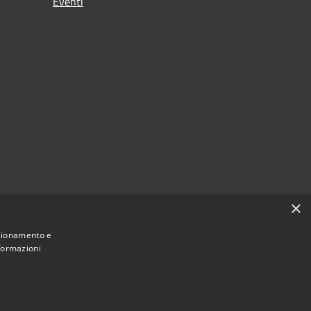
Eventi
×
nzionamento e
nformazioni
Municipium
une di San Mauro Marchesato • Powered by
•