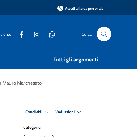
Accedi all'area personale
uici su
Cerca
Tutti gli argomenti
an Mauro Marchesato
Condividi
Vedi azioni
Categorie: