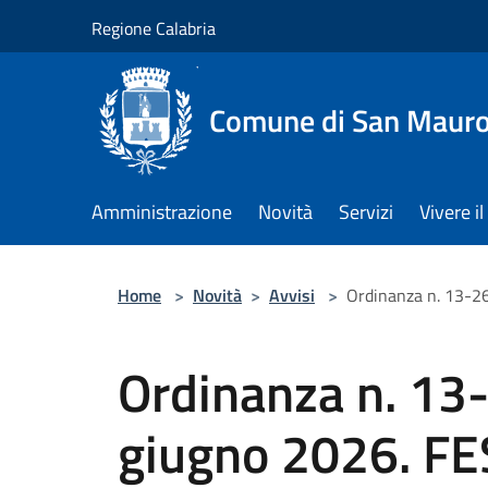
Salta al contenuto principale
Regione Calabria
Comune di San Maur
Amministrazione
Novità
Servizi
Vivere 
Home
>
Novità
>
Avvisi
>
Ordinanza n. 13-2
Ordinanza n. 13
giugno 2026. F