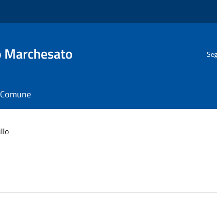
o Marchesato
Seg
il Comune
illo