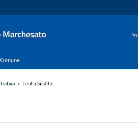
o Marchesato
Seg
il Comune
trativo
>
Cecilia Sestito