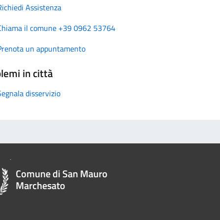
Richiedi Assistenza
Chiama il comune +39 0962 53764
Prenota un appuntamento
lemi in città
Segnala disservizio
Comune di San Mauro
Marchesato