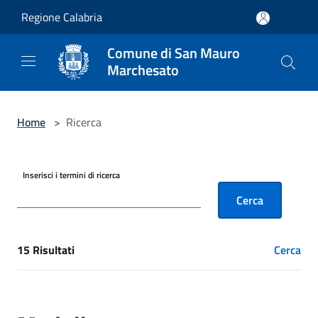
Salta al contenuto principale
Regione Calabria
Comune di San Mauro
Marchesato
Home
>
Ricerca
Inserisci i termini di ricerca
Cerca
15 Risultati
Cerca
[results] Risultati