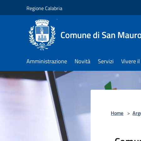
Salta al contenuto principale
Regione Calabria
Comune di San Maur
Amministrazione
Novità
Servizi
Vivere 
Home
>
Arg