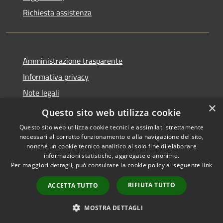
Richiesta assistenza
Amministrazione trasparente
Informativa privacy
Note legali
×
Dichiarazione di accessibilità
Questo sito web utilizza cookie
Questo sito web utilizza cookie tecnici e assimilati strettamente
necessari al corretto funzionamento e alla navigazione del sito,
nonché un cookie tecnico analitico al solo fine di elaborare
informazioni statistiche, aggregate e anonime.
RSS
Copyright © 2026 • Comune di
Per maggiori dettagli, può consultare la cookie policy al seguente
link
Accessibilità
San Mauro Marchesato •
Privacy
Municipium
Powered by
•
RIFIUTA TUTTO
ACCETTA TUTTO
Cookie
Accesso redazione
Mappa del sito
MOSTRA DETTAGLI