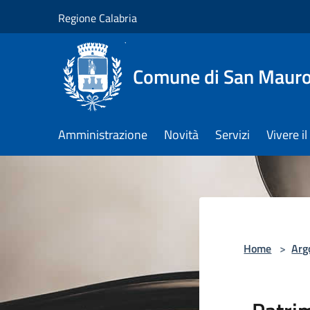
Salta al contenuto principale
Regione Calabria
Comune di San Maur
Amministrazione
Novità
Servizi
Vivere 
Home
>
Arg