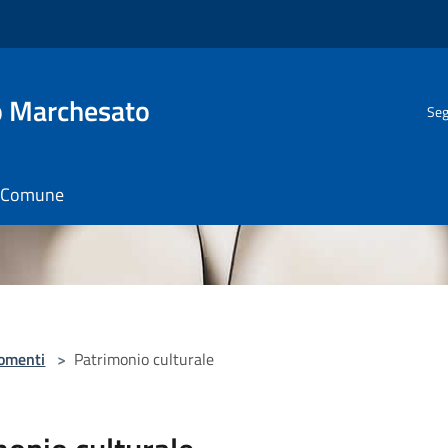
o Marchesato
Seg
il Comune
omenti
>
Patrimonio culturale