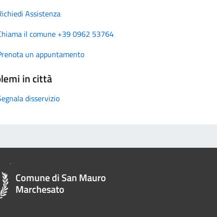
Richiedi Assistenza
Chiama il comune +39 0962 53764
Prenota un appuntamento
lemi in città
Segnala disservizio
Comune di San Mauro
Marchesato