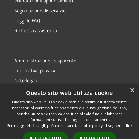
Prenotazione appuntamento
Segnalazione disservizio
Leggi le FAQ
Richiesta assistenza
Amministrazione trasparente
Informativa privacy
Note legali
×
Dichiarazione di accessibilità
Questo sito web utilizza cookie
Questo sito web utilizza cookie tecnici e assimilati strettamente
necessari al corretto funzionamento e alla navigazione del sito,
nonché un cookie tecnico analitico al solo fine di elaborare
informazioni statistiche, aggregate e anonime.
RSS
Copyright © 2026 • Comune di
Per maggiori dettagli, può consultare la cookie policy al seguente
link
Accessibilità
San Mauro Marchesato •
Privacy
Municipium
Powered by
•
RIFIUTA TUTTO
ACCETTA TUTTO