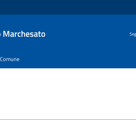
o Marchesato
Seg
il Comune